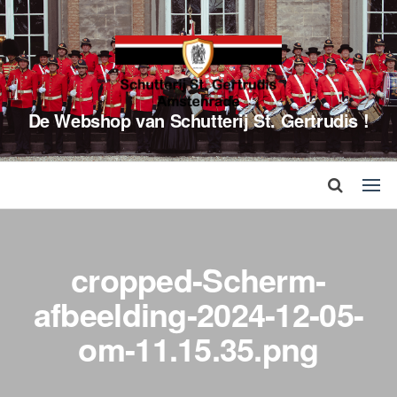
De Webshop van Schutterij St. Gertrudis !
cropped-Scherm­
afbeelding-2024-12-05-
om-11.15.35.png