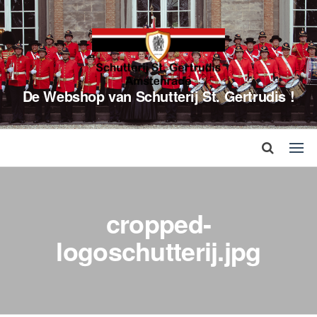
De Webshop van Schutterij St. Gertrudis !
cropped-
logoschutterij.jpg