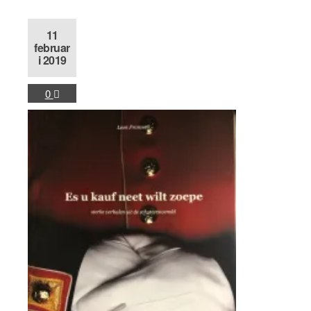
11
februar
i 2019
0