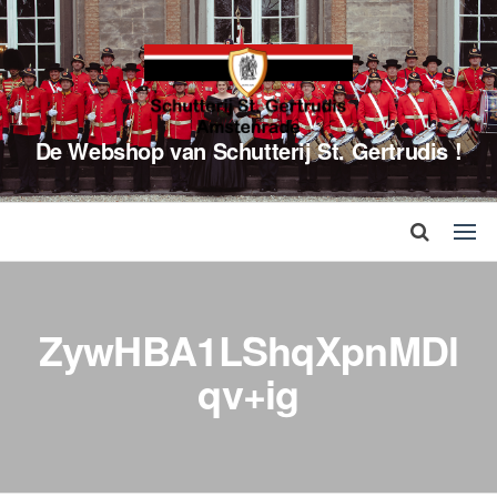
De Webshop van Schutterij St. Gertrudis !
ZywHBA1LShqXpnMDl
qv+ig